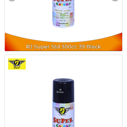
Door & Windows
Electrical & Lamp
Kitchen
Hobbies
Houseware
Furniture