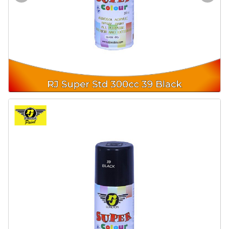
Door & Windows
Electrical & Lamp
Kitchen
Hobbies
Houseware
Furniture