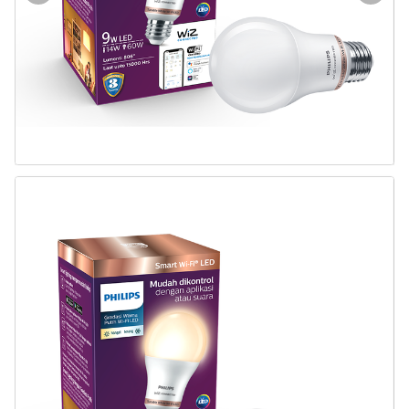
Door & Windows
Electrical & Lamp
Kitchen
Hobbies
Houseware
Furniture