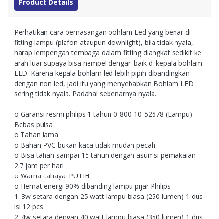
Product Details
Perhatikan cara pemasangan bohlam Led yang benar di
fitting lampu (plafon ataupun downlight), bila tidak nyala,
harap lempengan tembaga dalam fitting diangkat sedikit ke
arah luar supaya bisa nempel dengan baik di kepala bohlam
LED. Karena kepala bohlam led lebih pipih dibandingkan
dengan non led, jadi itu yang menyebabkan Bohlam LED
sering tidak nyala. Padahal sebenarnya nyala.
o Garansi resmi philips 1 tahun 0-800-10-52678 (Lampu)
Bebas pulsa
o Tahan lama
o Bahan PVC bukan kaca tidak mudah pecah
o Bisa tahan sampai 15 tahun dengan asumsi pemakaian
2.7 jam per hari
o Warna cahaya: PUTIH
o Hemat energi 90% dibanding lampu pijar Philips
1. 3w setara dengan 25 watt lampu biasa (250 lumen) 1 dus
isi 12 pcs
2. 4w setara dengan 40 watt lampu biasa (350 lumen) 1 dus