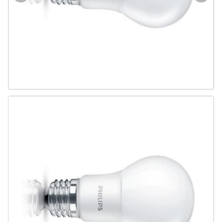
Door & Windows
Electrical & Lamp
Kitchen
Hobbies
Houseware
Furniture