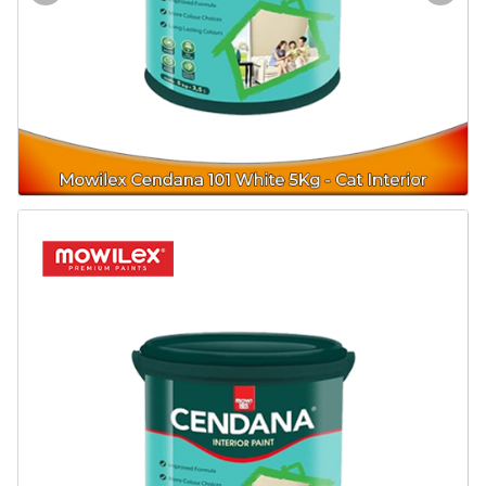
Door & Windows
Electrical & Lamp
Kitchen
Hobbies
Houseware
Furniture