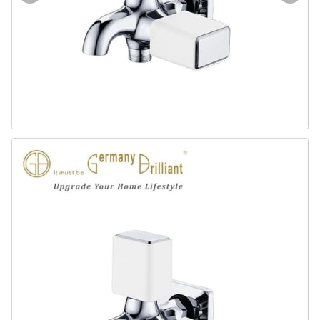
Door & Windows
Electrical & Lamp
Kitchen
Hobbies
Houseware
Furniture