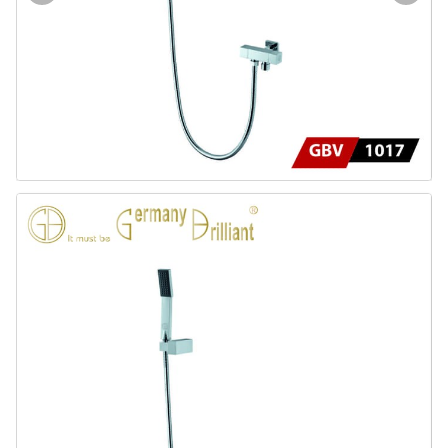
Door & Windows
Electrical & Lamp
Kitchen
Hobbies
Houseware
Furniture