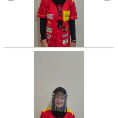
Door & Windows
Electrical & Lamp
Kitchen
Hobbies
Houseware
Furniture