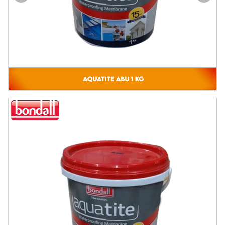
Door & Windows
Electrical & Lamp
Kitchen
Hobbies
Houseware
Furniture